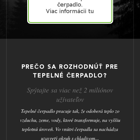
PREČO SA ROZHODNÚŤ PRE
TEPELNÉ ČERPADLO?
Spýtajte sa viac než 2 miliónov
užívateľov
Tepelné čerpadlo pracuje tak, že odoberá teplo zo
vzduchu, zeme, vody, ktoré transformuje, na vyššiu
teplotnú úroveň. Vo vnútri čerpadla sa nachádza
uzavretý okruh s chladivom...