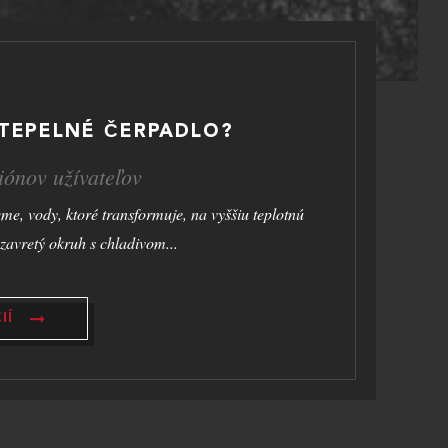
TEPELNÉ ČERPADLO?
liónov užívateľov
me, vody, ktoré transformuje, na vyššiu teplotnú
zavretý okruh s chladivom...
IÍ