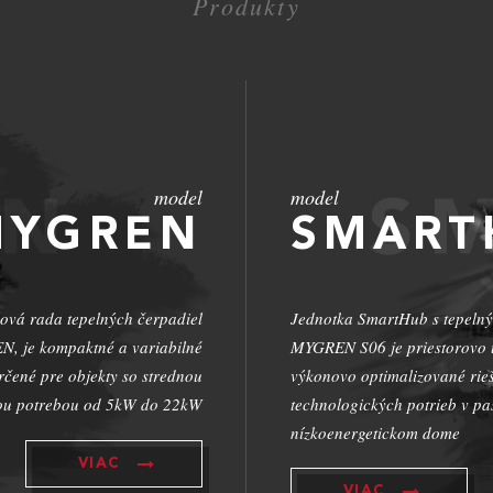
Produkty
model
model
SMART
MYGREN
Jednotka SmartHub s tepeln
ová rada tepelných čerpadiel
MYGREN S06 je priestorovo 
, je kompaktné a variabilné
výkonovo optimalizované rieš
určené pre objekty so strednou
technologických potrieb v p
kou potrebou od 5kW do 22kW
nízkoenergetickom dome
VIAC
VIAC