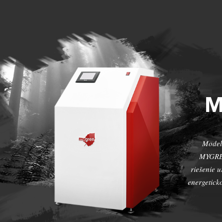
Model
MYGREN
riešenie 
energetic