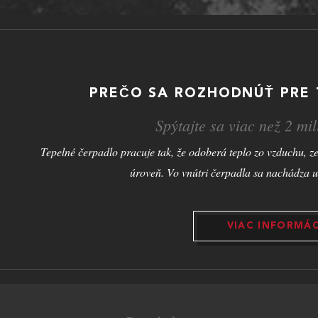
PREČO SA ROZHODNÚŤ PRE 
Spýtajte sa viac než 2 mi
Tepelné čerpadlo pracuje tak, že odoberá teplo zo vzduchu, ze
úroveň. Vo vnútri čerpadla sa nachádza u
VIAC INFORMÁC