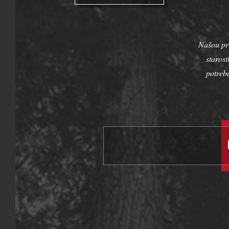
Našou pri
staros
potreb