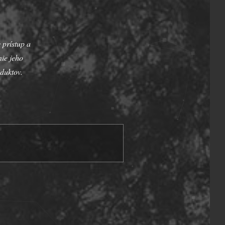
 prístup a
ie jeho
duktov.
H