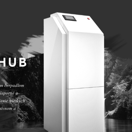
HUB
ým čerpadlom
úsporné a
enie všetkých
asívnom a